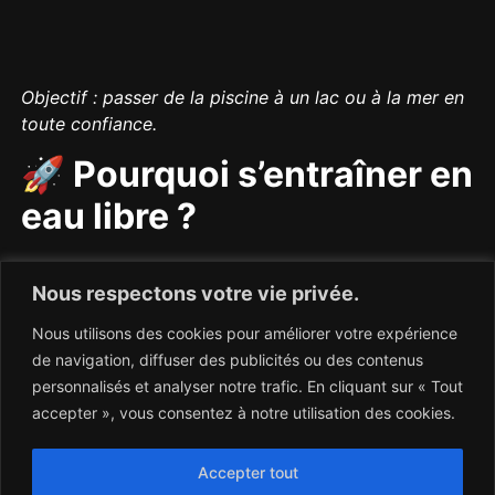
Objectif : passer de la piscine à un lac ou à la mer en
toute confiance.
🚀 Pourquoi s’entraîner en
eau libre ?
Réaliste
: vous retrouverez les mêmes
Nous respectons votre vie privée.
conditions que le jour du triathlon (température,
visibilité, vagues, gens autour 👫).
Nous utilisons des cookies pour améliorer votre expérience
de navigation, diffuser des publicités ou des contenus
Complémentaire
: eau douce ou salée,
personnalisés et analyser notre trafic. En cliquant sur « Tout
courants, orientation… autant d’éléments
accepter », vous consentez à notre utilisation des cookies.
impossibles à recréer en piscine.
Mental
: sortir de sa zone de confort booste la
Accepter tout
confiance et réduit le stress pré-course.