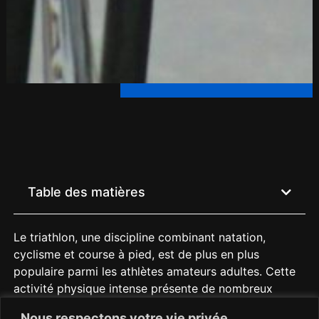
Table des matières
Le triathlon, une discipline combinant natation,
cyclisme et course à pied, est de plus en plus
populaire parmi les athlètes amateurs adultes. Cette
activité physique intense présente de nombreux
avantages pour la santé, notamment une meilleure
Nous respectons votre vie privée.